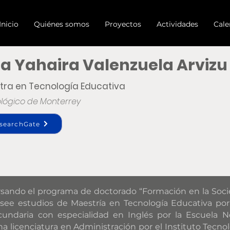
Inicio
Quiénes somos
Proyectos
Actividades
Cale
ria Yahaira Valenzuela Arvizu
tra en Tecnología Educativa
lógico de Monterrey
searchGate
sando el programa de doctorado “Formación en la Soci
see estudios de Maestría en Tecnología Educativa por
cundaria con especialidad en Inglés por la Escuela N
licenciatura en Administración por el Instituto Tecnol