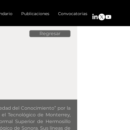
ndario
Publicaciones
Convocatorias
Regresar
edad del Conocimiento” por la
 el Tecnológico de Monterrey,
ormal Superior de Hermosillo
ógico de Sonora. Sus líneas de