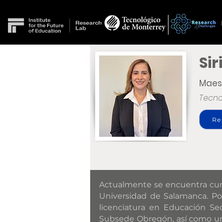
Si
Maes
Tecno
Re
Actualmente se encuentra cur
Universidad de Salamanca. Po
licenciatura en Educación Se
Subsede Obregón, así como una 