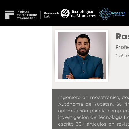
Ra
Profe
Insti
Re
Ingeniero en mecatrónica, doc
Autónoma de Yucatán. Su áre
optimización para la comprens
investigación de Tecnología Ed
escrito 30+ artículos en rev