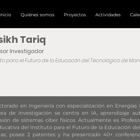
Inicio
Quiénes somos
Proyectos
Actividades
Cale
sikh Tariq
sor Investigador
tuto para el Futuro de la Educacón del Tecnológico de Mont
searchGate
torado en Ingeniería con especialización en Energías 
a de investigación se centra en IA, aprendizaje aut
ión de sistemas ciber físicos. Actualmente es Profeso
ucativa del Instituto para el Futuro de la Educación d
istas, posee 2 patentes y ha presentado 40+ conferenc