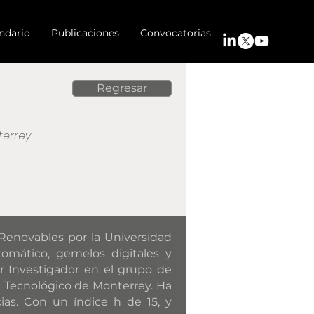
ndario
Publicaciones
Convocatorias
Regresar
errey.
Renovables por la Universidad
omático, gemelos digitales y
r Investigador en el grupo de
el Tecnológico de Monterrey. Ha
ias. Con un índice h de 15, y