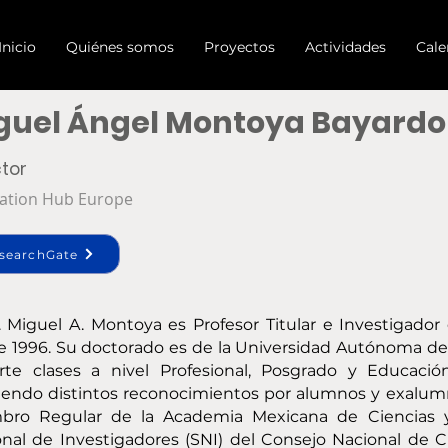
Inicio
Quiénes somos
Proyectos
Actividades
Cale
guel Ángel Montoya Bayardo
ctor
ation Hub Europe
searchGate
. Miguel A. Montoya es Profesor Titular e Investigado
 1996. Su doctorado es de la Universidad Autónoma de
rte clases a nivel Profesional, Posgrado y Educación
iendo distintos reconocimientos por alumnos y exalumn
bro Regular de la Academia Mexicana de Ciencias 
nal de Investigadores (SNI) del Consejo Nacional de C