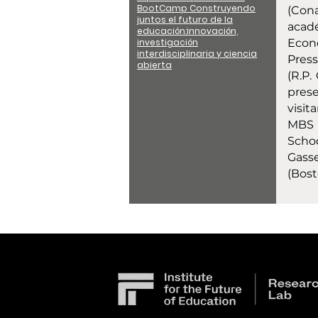
BootCamp Construyendo
(Cona
juntos el futuro de la
acad
educación:innovación,
investigación
Econo
interdisciplinaria y ciencia
Pres
abierta
(R.P.
pres
visit
MBS (
Schoo
Gasse
(Bost