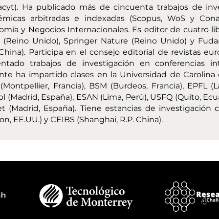
cyt). Ha publicado más de cincuenta trabajos de inves
émicas arbitradas e indexadas (Scopus, WoS y Con
mía y Negocios Internacionales. Es editor de cuatro l
s (Reino Unido), Springer Nature (Reino Unido) y Fud
 China). Participa en el consejo editorial de revistas e
entado trabajos de investigación en conferencias in
ante ha impartido clases en la Universidad de Carolina 
Montpellier, Francia), BSM (Burdeos, Francia), EPFL (
l (Madrid, España), ESAN (Lima, Perú), USFQ (Quito, Ecua
t (Madrid, España). Tiene estancias de investigación 
on, EE.UU.) y CEIBS (Shanghai, R.P. China).