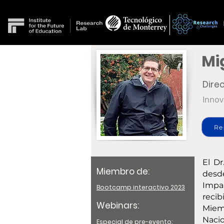
Mi
Dire
Innov
Re
El Dr
Miembro de:
desde
Impa
Bootcamp interactivo 2023
recib
Webinars:
Miem
Nacio
Especial de pre-evento: