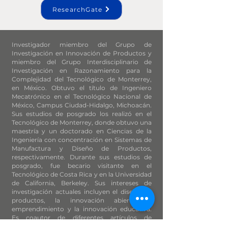
ResearchGate
Investigador miembro del Grupo de
Investigación en Innovación de Productos y
miembro del Grupo Interdisciplinario de
Investigación en Razonamiento para la
Complejidad del Tecnológico de Monterrey,
en México. Obtuvo el título de Ingeniero
Mecatrónico en el Tecnológico Nacional de
México, Campus Ciudad-Hidalgo, Michoacán.
Sus estudios de posgrado los realizó en el
Tecnológico de Monterrey, donde obtuvo una
maestría y un doctorado en Ciencias de la
Ingeniería con concentración en Sistemas de
Manufactura y Diseño de Productos,
respectivamente. Durante sus estudios de
posgrado, fue becario visitante en el
Tecnológico de Costa Rica y en la Universidad
de California, Berkeley. Sus intereses de
investigación actuales incluyen el diseño de
productos, la innovación abierta, el
emprendimiento y la innovación educativa.
Es coautor de diferentes artículos de
investigación, libros y capítulos de libros en