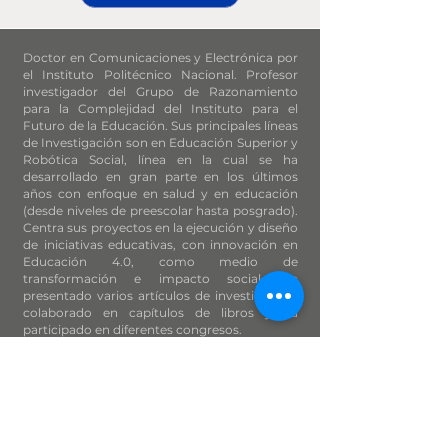
Doctor en Comunicaciones y Electrónica por
el Instituto Politécnico Nacional. Profesor
investigador del Grupo de Razonamiento
para la Complejidad del Instituto para el
Futuro de la Educación. Sus principales líneas
de Investigación son en Educación Superior y
Robótica Social, línea en la cual se ha
desarrollado en gran parte en los últimos
años con enfoque en salud y en educación
(desde niveles de preescolar hasta posgrado).
Centra sus proyectos en la ejecución y diseño
de iniciativas educativas, con innovación en
Educación 4.0, como medio de
transformación e impacto social. Ha
presentado varios artículos de investigación,
colaborado en capítulos de libros y ha
participado en diferentes congresos.
Actualmente, es Investigador Nivel I en el
Sistema Nacional de Investigadores ante
CONACYT en la Sección de Ingeniería y
Ciencias.